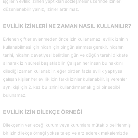
işçilerin evlilik izinleri yaptıkları sözleşmeler üzerinde izinleri
düzenlenebilir yalnız, izinler artırılmaz.
EVLİLİK İZİNLERİ NE ZAMAN NASIL KULLANILIR?
Evlenen çiftler evlenmeden önce izin kullanamaz. evlilik izninin
kullanabilmesi için nikah için bir gün alınması gerekir. nikahın
tarihi, nikahın davetiyesi belirtilen gün ve düğün tarahi dikkate
alınarak izin süresi başlatılabilir. Çalışan her insan bu hakkını
dilediği zaman kullanabilir. eğer birden fazla evlilik yaptıysa
çalışan kişiler her evlilik için farklı izinler kullanabilir. iş verenler
aynı kişi için 2. kez bu iznini kullandırmamak gibi bir sebibi
bulunamaz.
EVLİLİK İZİN DİLEKÇE ÖRNEĞİ
Dilekçenin verileceği kurum veya kurumlara mütakip belirlenmiş
bir izin dilekçe örneği yoksa talep ve arz ederek makalemizde