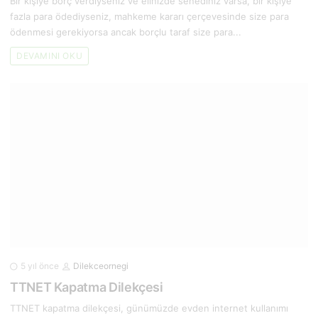
Bir kişiye borç verdiyseniz ve elinizde senediniz varsa, bir kişiye
fazla para ödediyseniz, mahkeme kararı çerçevesinde size para
ödenmesi gerekiyorsa ancak borçlu taraf size para...
DEVAMINI OKU
5 yıl önce
Dilekceornegi
TTNET Kapatma Dilekçesi
TTNET kapatma dilekçesi, günümüzde evden internet kullanımı