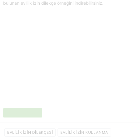
bulunan evlilik izin dilekçe örneğini indirebilirsiniz.
BIR CEVAP YAZ
EVLILIK IZIN DILEKÇESI
EVLILIK IZIN KULLANMA