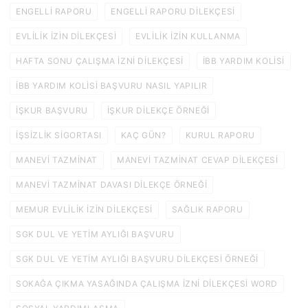
ENGELLI RAPORU
ENGELLI RAPORU DILEKÇESI
EVLILIK IZIN DILEKÇESI
EVLILIK IZIN KULLANMA
HAFTA SONU ÇALIŞMA IZNI DILEKÇESI
IBB YARDIM KOLISI
IBB YARDIM KOLISI BAŞVURU NASIL YAPILIR
IŞKUR BAŞVURU
IŞKUR DILEKÇE ÖRNEĞI
IŞSIZLIK SIGORTASI
KAÇ GÜN?
KURUL RAPORU
MANEVI TAZMINAT
MANEVI TAZMINAT CEVAP DILEKÇESI
MANEVI TAZMINAT DAVASI DILEKÇE ÖRNEĞI
MEMUR EVLILIK IZIN DILEKÇESI
SAĞLIK RAPORU
SGK DUL VE YETIM AYLIĞI BAŞVURU
SGK DUL VE YETIM AYLIĞI BAŞVURU DILEKÇESI ÖRNEĞI
SOKAĞA ÇIKMA YASAĞINDA ÇALIŞMA IZNI DILEKÇESI WORD