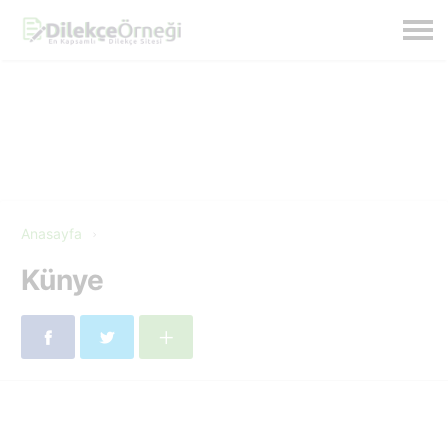
Anasayfa
Künye