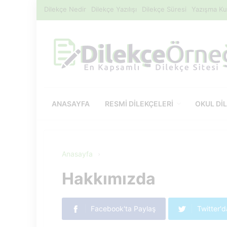
Dilekçe Nedir
Dilekçe Yazılışı
Dilekçe Süresi
Yazışma Kur
ANASAYFA
RESMI DILEKÇELERI
OKUL DI
Anasayfa
Hakkımızda
Facebook'ta Paylaş
Twitter'