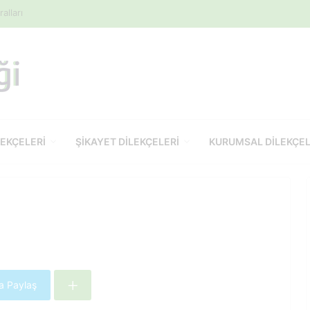
alları
LEKÇELERI
ŞIKAYET DILEKÇELERI
KURUMSAL DILEKÇE
da Paylaş