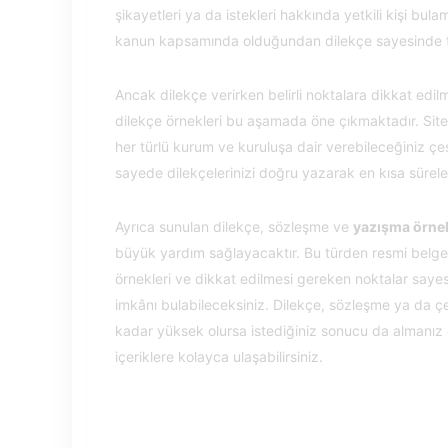
şikayetleri ya da istekleri hakkında yetkili kişi bu
kanun kapsamında olduğundan dilekçe sayesinde tara
Ancak dilekçe verirken belirli noktalara dikkat edi
dilekçe örnekleri bu aşamada öne çıkmaktadır. Si
her türlü kurum ve kuruluşa dair verebileceğiniz çeşi
sayede dilekçelerinizi doğru yazarak en kısa sürelerd
Ayrıca sunulan dilekçe, sözleşme ve
yazışma örnek
büyük yardım sağlayacaktır. Bu türden resmi belgeler
örnekleri ve dikkat edilmesi gereken noktalar sayes
imkânı bulabileceksiniz. Dilekçe, sözleşme ya da çe
kadar yüksek olursa istediğiniz sonucu da almanız
içeriklere kolayca ulaşabilirsiniz.