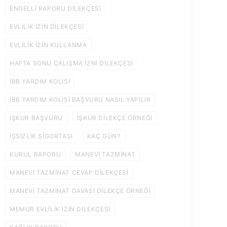
ENGELLI RAPORU DILEKÇESI
EVLILIK IZIN DILEKÇESI
EVLILIK IZIN KULLANMA
HAFTA SONU ÇALIŞMA IZNI DILEKÇESI
IBB YARDIM KOLISI
IBB YARDIM KOLISI BAŞVURU NASIL YAPILIR
IŞKUR BAŞVURU
IŞKUR DILEKÇE ÖRNEĞI
IŞSIZLIK SIGORTASI
KAÇ GÜN?
KURUL RAPORU
MANEVI TAZMINAT
MANEVI TAZMINAT CEVAP DILEKÇESI
MANEVI TAZMINAT DAVASI DILEKÇE ÖRNEĞI
MEMUR EVLILIK IZIN DILEKÇESI