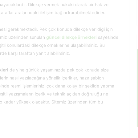
lamayacaklardır. Dilekçe vermek hukuki olarak bir hak ve
flar aralarındaki iletişim bağını kurabilmektedirler.
lmesi gerekmektedir. Pek çok konuda dilekçe verildiği için
temiz üzerinden sunulan
güncel dilekçe örnekleri
sayesinde
tli konulardaki dilekçe örneklerine ulaşabilirsiniz. Bu
e karşı taraftan yanıt alabilirsiniz.
leri
de yine günlük yaşamınızda pek çok konuda size
in nasıl yazılacağına yönelik içerikler, hazır şablon
inde resmi işlemlerinizi çok daha kolay bir şekilde yapma
şitli yazışmaların içerik ve teknik açıdan doğruluğu ne
 o kadar yüksek olacaktır. Sitemiz üzerinden tüm bu