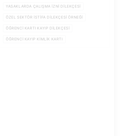
YASAKLARDA ÇALIŞMA IZNI DILEKÇESI
ÖZEL SEKTÖR ISTIFA DILEKÇESI ÖRNEĞI
ÖĞRENCI KARTI KAYIP DILEKÇESI
ÖĞRENCI KAYIP KIMLIK KARTI