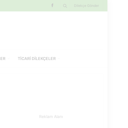
Dilekçe Gönder
LER
TICARI DILEKÇELER
Reklam Alanı