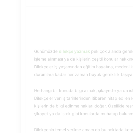
Günümüzde
dilekçe yazmak
pek çok alanda gereklil
işleme alınması ya da kişilerin çeşitli konular hakkı
Dilekçeler iş yaşamından eğitim hayatına, medeni
durumlara kadar her zaman büyük gereklilik taşıyabi
Herhangi bir konuda bilgi almak, şikayette ya da i
Dilekçeler veriliş tarihlerinden itibaren hitap edile
kişilerin de bilgi edinme hakları doğar. Özellikle re
şikayet ya da istek gibi konularda muhatap bulunm
Dilekçenin temel verilme amacı da bu noktada kendis