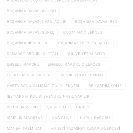
ANLAŞMALI BOŞANMA DILEKÇESI ÖRNEĞI WORD
BOŞANMA DAVASI AVUKAT
BOŞANMA DAVASI NASIL AÇILIR
BOŞANMA DAVASI RED
BOŞANMA DAVASI SÜREÇ
BOŞANMA DILEKÇESI
BOŞANMA NEDENLERI
BOŞANMA SEBEPLERI ALKOL
D-SMART ABONELIK IPTALI
DUL VE YETIM AYLIĞI
ENGELLI RAPORU
ENGELLI RAPORU DILEKÇESI
EVLILIK IZIN DILEKÇESI
EVLILIK IZIN KULLANMA
HAFTA SONU ÇALIŞMA IZNI DILEKÇESI
IBB YARDIM KOLISI
IBB YARDIM KOLISI BAŞVURU NASIL YAPILIR
IŞKUR BAŞVURU
IŞKUR DILEKÇE ÖRNEĞI
IŞSIZLIK SIGORTASI
KAÇ GÜN?
KURUL RAPORU
MANEVI TAZMINAT
MANEVI TAZMINAT CEVAP DILEKÇESI