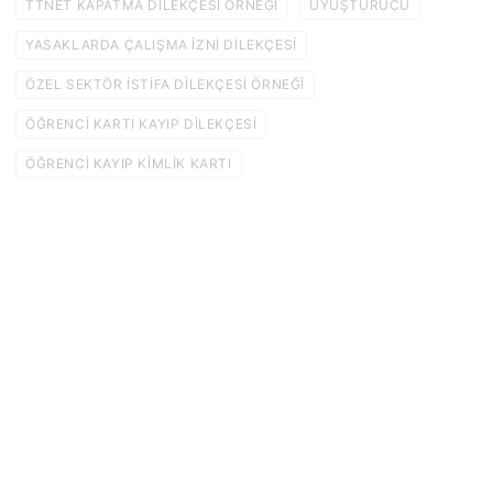
TTNET KAPATMA DILEKÇESI ÖRNEĞI
UYUŞTURUCU
YASAKLARDA ÇALIŞMA IZNI DILEKÇESI
ÖZEL SEKTÖR ISTIFA DILEKÇESI ÖRNEĞI
ÖĞRENCI KARTI KAYIP DILEKÇESI
ÖĞRENCI KAYIP KIMLIK KARTI