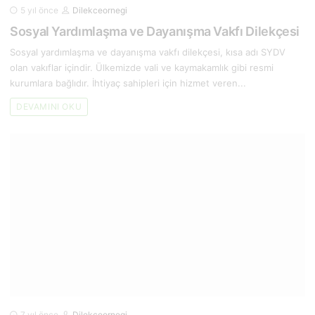
5 yıl önce
Dilekceornegi
Sosyal Yardımlaşma ve Dayanışma Vakfı Dilekçesi
Sosyal yardımlaşma ve dayanışma vakfı dilekçesi, kısa adı SYDV
olan vakıflar içindir. Ülkemizde vali ve kaymakamlık gibi resmi
kurumlara bağlıdır. İhtiyaç sahipleri için hizmet veren...
DEVAMINI OKU
7 yıl önce
Dilekceornegi