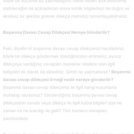
böyle bir suçlama siz yapmadığınız halde neden size atılabilmiş
olabileceğini de açıkladıktan sonra kimlik bilgilerinizi de doğru ve
eksiksiz bir şekilde girerek dilekçe metninizi tamamlayabilirsiniz.
Boşanma Davası Cevap Dilekçesi Nereye Gönderilir?
Peki, diyelim ki boşanma davası cevap dilekçenizi hazırladınız,
böyle bir dilekçe göndermek istediğinizden eminsiniz, ayrıca
dilekçeye verdiğiniz cevapları destekler nitelikte olan ilgili
belgeleri ek olarak da eklediniz. Şimdi ne yapmalısınız?
Boşanma
davası cevap dilekçesi örneği nedir nereye gönderilir?
Boşanma davası cevap dilekçeniz ile ilgili hangi kurumlarla
muhatap olursunuz? Gönderdiğiniz boşanma davası cevap
dilekçesinin cevabı veya dilekçe ile ilgili kabul bilgileri size ne
zaman ve ne aracılığı ile gelir? Tüm bunların cevapları
yazımızdadır.