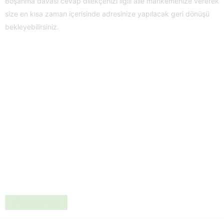
Boşanma davası cevap dilekçenizi ilgili aile mahkemenize vererek
size en kısa zaman içerisinde adresinize yapılacak geri dönüşü
bekleyebilirsiniz.
BIR CEVAP YAZ