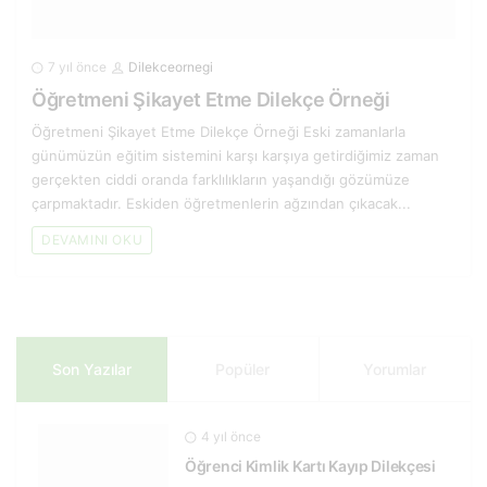
7 yıl önce
Dilekceornegi
Öğretmeni Şikayet Etme Dilekçe Örneği
Öğretmeni Şikayet Etme Dilekçe Örneği Eski zamanlarla
günümüzün eğitim sistemini karşı karşıya getirdiğimiz zaman
gerçekten ciddi oranda farklılıkların yaşandığı gözümüze
çarpmaktadır. Eskiden öğretmenlerin ağzından çıkacak...
DEVAMINI OKU
Son Yazılar
Popüler
Yorumlar
4 yıl önce
Öğrenci Kimlik Kartı Kayıp Dilekçesi